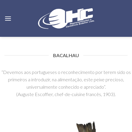
Skip
to
content
BACALHAU
“Devemos aos portugueses o reconhecimento por terem sido os
primeiros a introduzir, na alimentação, este peixe precioso,
universalmente conhecido e apreciado”.
(Auguste Escoffier, chef-de-cuisine francês, 1903).